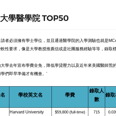
國大學醫學院 TOP50
請者必須擁有學士學位，並且通過醫學院的入學測驗也就是MC
些軟性要求，像是大學教授推薦信或是社團服務經驗等等，錄取
約大學去年宣布學費全免，降低學貸壓力以及近年來美國醫師荒
學們即早準備才有機會。'
錄取人
文名
學校英文名
學費
錄取
數
Harvard University
$59,800 (full-time)
715
0.03