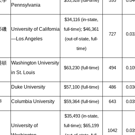
大學
$55,928 (full-time)
595
0.04
Pennsylvania
$34,116 (in-state,
杉磯
University of California
full-time); $46,361
727
0.03
—​Los Angeles
(out-of-state, full-
time)
盛頓
Washington University
$63,230 (full-time)
494
0.10
in St. Louis
Duke University
$57,100 (full-time)
486
0.03
學
Columbia University
$59,364 (full-time)
643
0.03
$35,493 (in-state,
University of
full-time); $65,199
1042
0.03