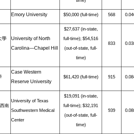
time)
Emory University
$50,000 (full-time)
568
0.04
$27,637 (in-state,
大學
University of North
full-time); $54,516
833
0.03
Carolina—​Chapel Hill
(out-of-state, full-
time)
Case Western
學
$61,420 (full-time)
915
0.08
Reserve University
$19,091 (in-state,
University of Texas
西南
full-time); $32,191
Southwestern Medical
939
0.08
(out-of-state, full-
Center
time)