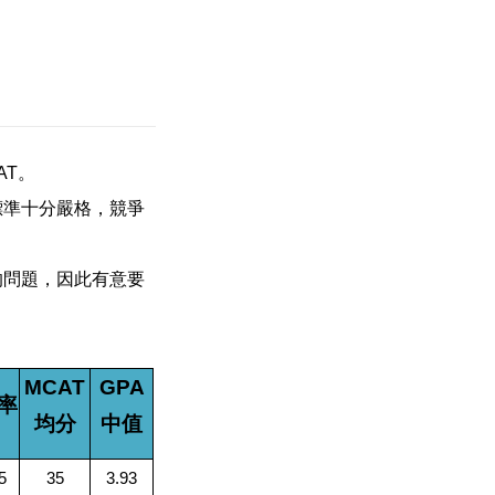
AT。
標準十分嚴格，競爭
的問題，因此有意要
MCAT
GPA
率
均分
中值
5
35
3.93