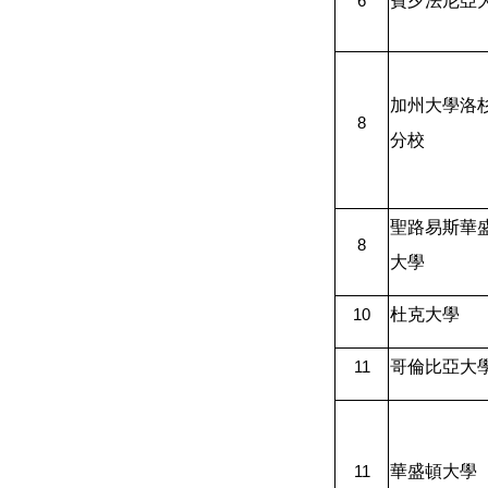
賓夕法尼亞
6
加州大學洛
8
分校
聖路易斯華
8
大學
杜克大學
10
哥倫比亞大
11
華盛頓大學
11