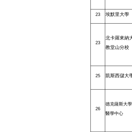
埃默里大學
23
北卡羅來納
23
教堂山分校
凱斯西儲大
25
德克薩斯大學
26
醫學中心