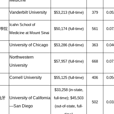
Medicine
Vanderbilt University
$53,213 (full-time)
379
0.05
Icahn School of
學院
$50,174 (full-time)
561
0.07
Medicine at Mount Sinai
University of Chicago
$53,286 (full-time)
363
0.04
Northwestern
$57,957 (full-time)
668
0.07
University
Cornell University
$55,125 (full-time)
406
0.05
$33,258 (in-state,
地牙
University of California
full-time); $45,503
502
0.03
—​San Diego
(out-of-state, full-