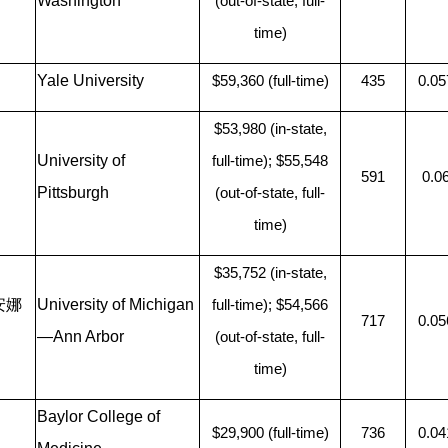
Washington
(out-of-state, full-
time)
Yale University
$59,360 (full-time)
435
0.05
$53,980 (in-state,
University of
full-time); $55,548
591
0.0
Pittsburgh
(out-of-state, full-
time)
$35,752 (in-state,
安娜
University of Michigan
full-time); $54,566
717
0.05
—​Ann Arbor
(out-of-state, full-
time)
Baylor College of
$29,900 (full-time)
736
0.04