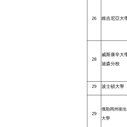
維吉尼亞大
26
威斯康辛大
28
迪森分校
波士頓大學
29
俄勒岡州衛生
29
大學