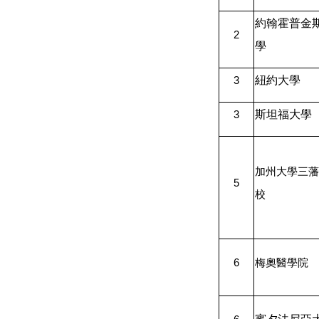
約翰霍普金
2
學
紐約大學
3
斯坦福大學
3
加州大學三藩
5
校
6
梅奧醫學院