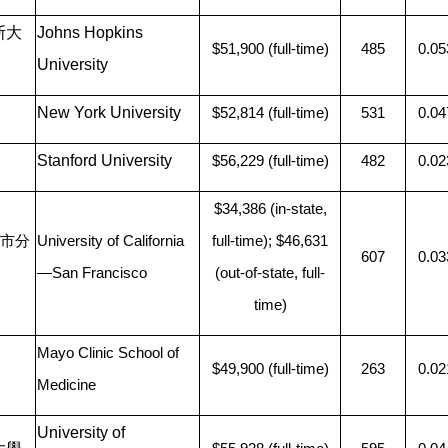
斯大
Johns Hopkins
$51,900 (full-time)
485
0.05
University
New York University
$52,814 (full-time)
531
0.04
Stanford University
$56,229 (full-time)
482
0.02
$34,386 (in-state,
市分
University of California
full-time); $46,631
607
0.03
—​San Francisco
(out-of-state, full-
time)
Mayo Clinic School of
$49,900 (full-time)
263
0.02
Medicine
University of