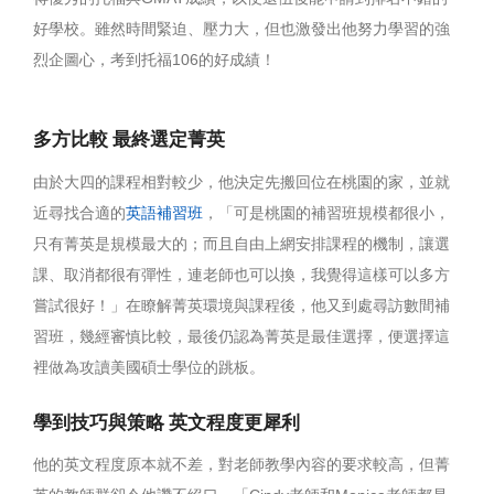
好學校。雖然時間緊迫、壓力大，但也激發出他努力學習的強
烈企圖心，考到托福106的好成績！
多方比較 最終選定菁英
美國遊學
由於大四的課程相對較少，他決定先搬回位在桃園的家，並就
近尋找合適的
英語補習班
，「可是桃園的補習班規模都很小，
只有菁英是規模最大的；而且自由上網安排課程的機制，讓選
課、取消都很有彈性，連老師也可以換，我覺得這樣可以多方
菁英中壢校
嘗試很好！」在瞭解菁英環境與課程後，他又到處尋訪數間補
習班，幾經審慎比較，最後仍認為菁英是最佳選擇，便選擇這
裡做為攻讀美國碩士學位的跳板。
學到技巧與策略 英文程度更犀利
他的英文程度原本就不差，對老師教學內容的要求較高，但菁