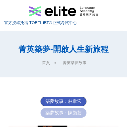
官方授權托福 TOEFL iBT® 正式考試中心
托福考試介紹
菁英築夢-開啟人生新旅程
托福課程介紹
首頁
菁英築夢故事
托福高分技巧
美國留學
服務據點
築夢故事：林韋宏
關於菁英
築夢故事：陳顗芸
索取課程資訊