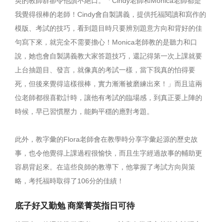
英的教師群卻令他讚不絕口。「Cindy老師和Monica老師都是
我覺得很棒的老師！Cindy會自製講義，提供托福閱讀和寫作的
模版、考試的技巧，看到題目時只要辨別題意方向和背好的佳
句寫下來，就完全不需要擔心！Monica老師教的是聽力和口
說，她也會自製講義教大家答題技巧，還記得第一次上課就要
上台抽題目、發言，就像真的考試一樣，當下我真的怕得要
死，但後來覺得這樣很棒，實力漸漸被磨練出來！」而且這兩
位老師都很喜歡計時，讓他有考試的臨場感，到真正要上陣的
時候，早已習慣壓力，能夠平穩的應對考題。
此外，教字彙的Flora老師會在教學時分享字彙起源的歷史故
事，也令他覺得上課過程很愉快，而且生字經過故事的輔助更
容易背起來。在這些良師的教導下，他掌握了考試方向與策
略，考托福時取得了106分的佳績！
底子好又勤勉 商業菁英指日可待