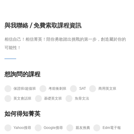
與我聯絡 / 免費索取課程資訊
相信自己！相信菁英！陪你勇敢踏出挑戰的第一步，創造屬於你的
可能性！
想詢問的課程
保證班/超值班
考前衝刺班
SAT
商用英文班
英文會話班
基礎英文班
魚骨文法
如何得知菁英
Yahoo搜尋
Google搜尋
親友推薦
Edm電子報