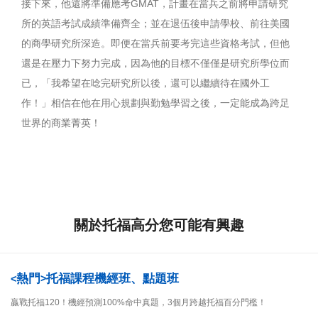
接下來，他還將準備應考GMAT，計畫在當兵之前將申請研究
所的英語考試成績準備齊全；並在退伍後申請學校、前往美國
的商學研究所深造。即便在當兵前要考完這些資格考試，但他
還是在壓力下努力完成，因為他的目標不僅僅是研究所學位而
已，「我希望在唸完研究所以後，還可以繼續待在國外工
作！」相信在他在用心規劃與勤勉學習之後，一定能成為跨足
世界的商業菁英！
關於托福高分您可能有興趣
<熱門>托福課程機經班、點題班
贏戰托福120！機經預測100%命中真題，3個月跨越托福百分門檻！