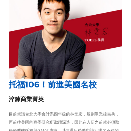
考取TOEFL證照
托福106！前進美國名校
美國留學菁英帶我去
淬鍊商業菁英
充滿國際交換學生的校園裡，菁英學員陳顗芸，對畢業後的生
目前就讀台北大學會計系四年級的林韋宏，規劃畢業後當兵，
涯規劃有了不同的想法，目標六個月內征服TOEFL考試，前往
再前往美國的商學研究所繼續深造，因此在入伍之前就必須取
美國，期許自己未來成為職 場上的新寵兒。
得優秀的托福與GMAT成績，以便退伍後能申請到排名不錯的