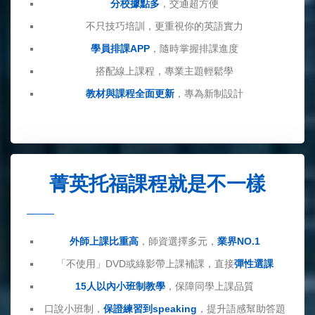
分校據點多
，交通超方便
不只技巧培訓，更重視你的英語實力
學員排課APP
，隨時掌握排課進度
搭配線上課程，專業主題輕鬆學
教材與課程全面更新
，專為新制設計
菁英托福課程就是不一樣
外師上課比重高
，師資選擇多元，
業界NO.1
「不使用」DVD或綠影帶上課補課，直接
彈性選課
15人以內小班制教學
，保障同學上課品質
口說小班制，
保證練習到speaking
，提升語感幫助答題