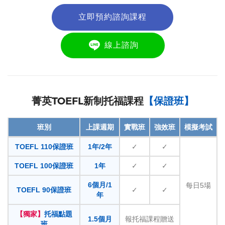
立即預約諮詢課程
線上諮詢
菁英TOEFL新制托福課程
【保證班】
班別
上課週期
實戰班
強效班
模擬考試
TOEFL 110保證班
1年/2年
✓
✓
TOEFL 100保證班
1年
✓
✓
6個月/1
每日5場
TOEFL 90保證班
✓
✓
年
【獨家】
托福點題
1.5個月
報托福課程贈送
班