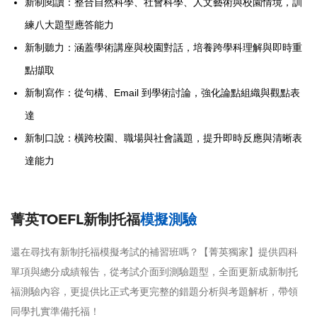
新制閱讀：整合自然科學、社會科學、人文藝術與校園情境，訓
練八大題型應答能力
新制聽力：涵蓋學術講座與校園對話，培養跨學科理解與即時重
點擷取
新制寫作：從句構、Email 到學術討論，強化論點組織與觀點表
達
新制口說：橫跨校園、職場與社會議題，提升即時反應與清晰表
達能力
菁英TOEFL新制托福
模擬測驗
還在尋找有新制托福模擬考試的補習班嗎？【菁英獨家】提供四科
單項與總分成績報告，從考試介面到測驗題型，全面更新成新制托
福測驗內容，更提供比正式考更完整的錯題分析與考題解析，帶領
同學扎實準備托福！