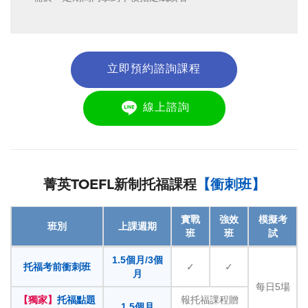
立即預約諮詢課程
線上諮詢
菁英TOEFL新制托福課程
【衝刺班】
實戰
強效
模擬考
班別
上課週期
班
班
試
1.5個月/3個
托福考前衝刺班
✓
✓
月
每日5場
【獨家】
托福點題
報托福課程贈
1.5個月