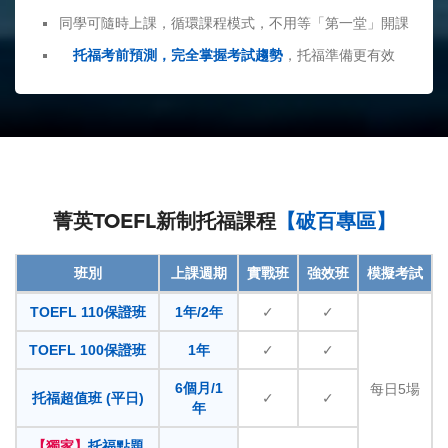
同學可隨時上課，循環課程模式，不用等「第一堂」開課
托福考前預測，完全掌握考試趨勢
，托福準備更有效
菁英TOEFL新制托福課程
【破百專區】
班別
上課週期
實戰班
強效班
模擬考試
TOEFL 110保證班
1年/2年
✓
✓
TOEFL 100保證班
1年
✓
✓
6個月/1
每日5場
托福超值班 (平日)
✓
✓
年
【獨家】
托福點題