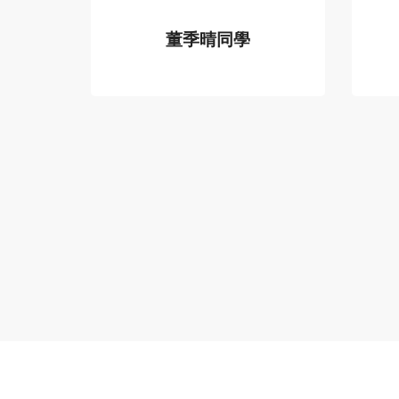
金色證照的分數，但是我
董季晴同學
的英檢中高級複試卻都是
TOEFL 103
低空飛過@@ 其實準備托
福的時間並不長，...