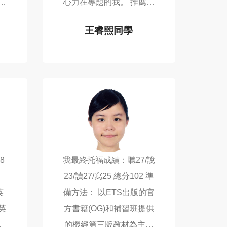
熟
心力在專題的我。 推薦教
自
口說的Brian，他是啟發我
王睿熙同學
沒
最多的老師。我最不擅長
TOEFL 104
演
的就是口說，雖然這次口
說只考21分，但原本遇...
8
我最終托福成績：聽27/說
）
23/讀27/寫25 總分102 準
英
備方法： 以ETS出版的官
方書籍(OG)和補習班提供
級
的機經第三版教材為主，