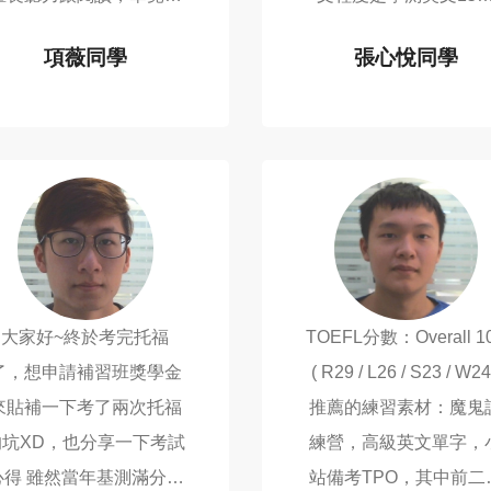
說跟寫作實在有很少機會
分，多益950 不過這也是
項薇同學
張心悅同學
夠練習演練。 經過幾個
兩年以前的成績了，中
TOEFL 101
TOEFL 110
禮拜在菁英上課後決定先
隔了兩年沒碰英文 這次為
考一次實戰經驗來看看...
了申請美國...
大家好~終於考完托福
TOEFL分數：Overall 1
了，想申請補習班獎學金
( R29 / L26 / S23 / W24
來貼補一下考了兩次托福
推薦的練習素材：魔鬼
的坑XD，也分享一下考試
練營，高級英文單字，
然當年基測滿分，
站備考TPO，其中前二