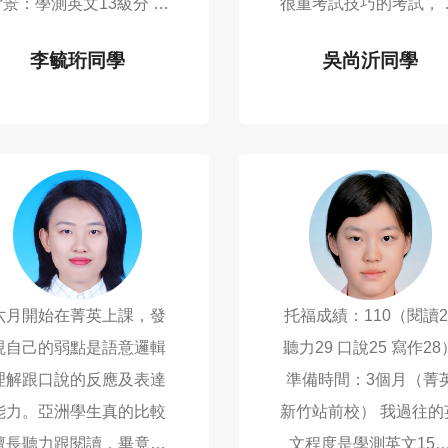
背景：學測英文13級分 考
很重考試技巧的考試， 
試身分：大四學生，因為
悉題型是取分關鍵， 怕
李毓珩同學
吳尚沂同學
家人希望我出國讀書，所
己念的話資源不夠，也
TOEFL 101
TOEFL 105
以考托福跟GMAT 準備時
人督促，常常沒有實地
間：4~5個月(從2019...
練的話不得要領。...
六月開始在菁英上課，發
托福成績：110（閱讀2
現自己的弱點是語意邏輯
聽力29 口說25 寫作28
理解跟口說的反應及表達
準備時間：3個月（菁
能力。亞洲學生真的比較
新竹站前校） 我過往的英
擅長聽力跟閱讀，畢竟口
文程度是學測英文15