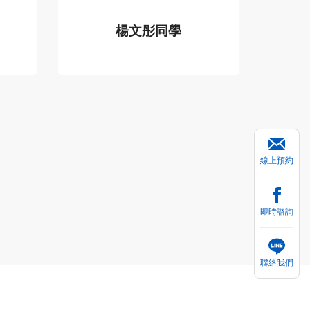
是
生，每次都願意留到很晚
楊文彤同學
幫我看作文的問題，也會
TOEFL 102
幫同學批改作文。 一開始
.
我閱讀真的很...
線上預約
即時諮詢
聯絡我們