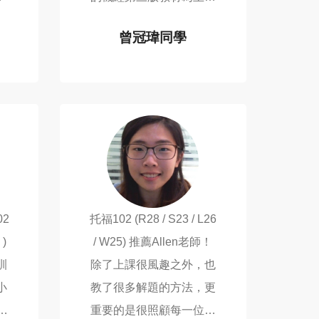
上課時認真聽講、做筆
曾冠瑋同學
間
記，課後自己再次複習內
TOEFL 102
容，勤加使用補習班提供
的線上資源跟模擬考...
02
托福102 (R28 / S23 / L26
 )
/ W25) 推薦Allen老師！
訓
除了上課很風趣之外，也
小
教了很多解題的方法，更
者
重要的是很照顧每一位學