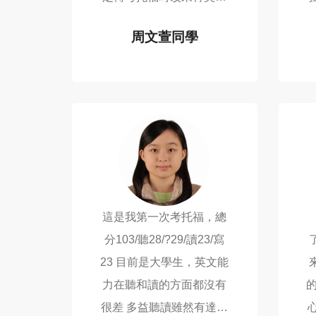
習。 我認為像菁英這樣選
周文萱同學
課很好，讓你可以接觸到
能
TOEFL 108
許多不同的老師的教授風
格，再選出一個你...
這是我第一次考托福，總
分103/聽28/?29/讀23/寫
23 目前是大學生，英文能
力在聽和讀的方面都沒有
很差 多益聽讀雖然有達到
心得 雖