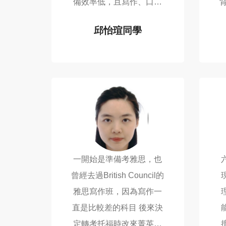
備效率低，且寫作、口說
難得到反饋。 菁英的優勢
邱怡瑄同學
在於可以任意選課，讓我
TOEFL 108
可以在寒假期間把課排得
很滿，使自己沈浸在語言
學習的環境...
一開始是準備考雅思，也
曾經去過British Council的
雅思寫作班，因為寫作一
直是比較差的科目 後來決
定轉考托福時改來菁英補