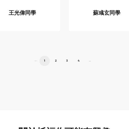
通過全民英檢初級，大學
為補習班提供，第三個
王光偉同學
蘇彧玄同學
學測英文14級，兩年前
我自己上網找的。 因為國
TOEFL 100
TOEFL 102
TOEIC 850，但自己其實
外大學給我一個
一點也不覺得厲害，英文
conditional offer，要..
荒廢...
←
1
2
3
4
→