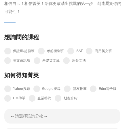
相信自己！相信菁英！陪你勇敢踏出挑戰的第一步，創造屬於你的
可能性！
想詢問的課程
保證班/超值班
考前衝刺班
SAT
商用英文班
英文會話班
基礎英文班
魚骨文法
如何得知菁英
Yahoo搜尋
Google搜尋
親友推薦
Edm電子報
DM傳單
企業特約
朋友介紹