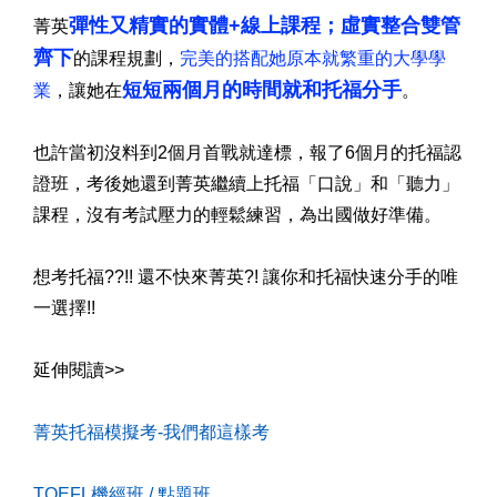
彈性又精實的實體+線上課程；虛實整合雙管
菁英
齊下
的課程規劃，
完美的搭配她原本就繁重的大學學
短短兩個月的時間就和托福分手
業
，讓她在
。
也許當初沒料到2個月首戰就達標，報了6個月的托福認
證班，考後她還到菁英繼續上托福「口說」和「聽力」
課程，沒有考試壓力的輕鬆練習，為出國做好準備。
想考托福??!! 還不快來菁英?! 讓你和托福快速分手的唯
一選擇!!
延伸閱讀>>
菁英托福模擬考-我們都這樣考
TOEFL機經班 / 點題班