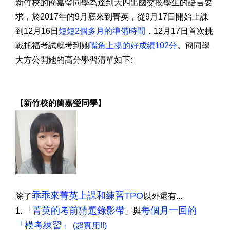
新竹校的簡嘉瑩同學為達到大四出國交換學生的語言要
求，於2017年的9月底來到菁英，從9月17日開始上課
到12月16日
短短2個多月的準備時間
，12月17日首次挑
戰托福考試就考到她
嘴角上揚的好成績102分
。簡同學
大方公開她的高分學習清單如下:
【
新竹校的簡嘉瑩同學
】
乖乖來菁英上課和練習TPO
除了
以外還有...
菁英的考前猜題錄影帶
每個月一回的
1. 「
」與
「模考練習」
(超實用!!)