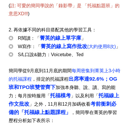
(
註: 可愛的簡同學說的「錄影帶」是 「托福點題班」的
意思XD!!!
)
2. 再依據不同的科目搭配其他的學習工具：
菁英的線上單字庫
◎ R閱讀：「
」
菁英的線上寫作批改
◎ W寫作：「
(大約使用8次)
」
◎ S/L口說&聽力：Voicetube、Ted
簡同學從9月底到11月底的期間
每周密集到菁英上3小時
出席率達92.6%；OG
的托福課程
，排定的托福課程
班和TPO班雙管齊下
加強本身聽、說、讀、寫的能
托福模考
托福線上
力；每月按時服用「
」以及利用「
作文批改
考前衝刺必
」之外，11月和12月加碼收看
備的「托福線上點題課程」
，簡同學在菁英的學習
歷程分析如下表所示：