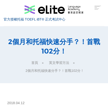
官方授權托福 TOEFL iBT® 正式考試中心
托福考試介紹
2個月和托福快速分手？！首戰
102分！
托福課程介紹
托福高分技巧
首頁
英文學習方法
美國留學
2個月和托福快速分手？！首戰102分！
服務據點
關於菁英
索取課程資訊
2018.04.12