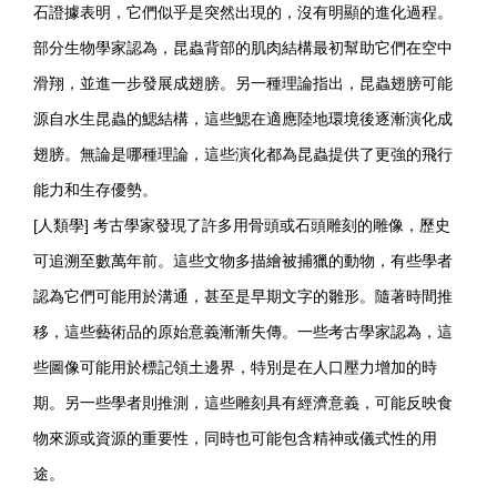
石證據表明，它們似乎是突然出現的，沒有明顯的進化過程。
部分生物學家認為，昆蟲背部的肌肉結構最初幫助它們在空中
滑翔，並進一步發展成翅膀。另一種理論指出，昆蟲翅膀可能
源自水生昆蟲的鰓結構，這些鰓在適應陸地環境後逐漸演化成
翅膀。無論是哪種理論，這些演化都為昆蟲提供了更強的飛行
能力和生存優勢。
[人類學] 考古學家發現了許多用骨頭或石頭雕刻的雕像，歷史
可追溯至數萬年前。這些文物多描繪被捕獵的動物，有些學者
認為它們可能用於溝通，甚至是早期文字的雛形。隨著時間推
移，這些藝術品的原始意義漸漸失傳。一些考古學家認為，這
些圖像可能用於標記領土邊界，特別是在人口壓力增加的時
期。另一些學者則推測，這些雕刻具有經濟意義，可能反映食
物來源或資源的重要性，同時也可能包含精神或儀式性的用
途。