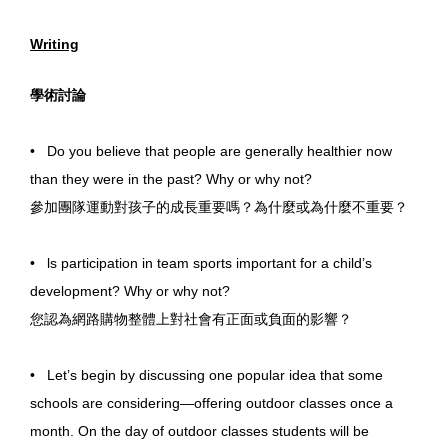
Writing
學術討論
• Do you believe that people are generally healthier now
than they were in the past? Why or why not?
參加團隊運動對孩子的成長重要嗎？為什麼或為什麼不重要？
• ls participation in team sports important for a child’s
development? Why or why not?
您認為網路購物整體上對社會有正面或負面的影響？
• Let’s begin by discussing one popular idea that some
schools are considering—offering outdoor classes once a
month. On the day of outdoor classes students will be