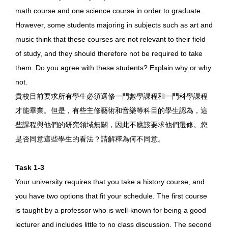
math course and one science course in order to graduate.
However, some students majoring in subjects such as art and
music think that these courses are not relevant to their field
of study, and they should therefore not be required to take
them. Do you agree with these students? Explain why or why
not.
貴校目前要求所有學生必須選修一門數學課程和一門科學課程
才能畢業。但是，有些主修藝術和音樂等科目的學生認為，這
些課程與他們的研究領域無關，因此不應該要求他們選修。您
是否同意這些學生的看法？請解釋為何不同意。
Task 1-3
Your university requires that you take a history course, and
you have two options that fit your schedule. The first course
is taught by a professor who is well-known for being a good
lecturer and includes little to no class discussion. The second