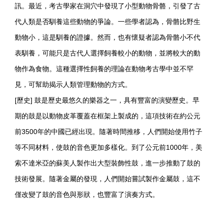
訊。最近，考古學家在洞穴中發現了小型動物骨骼，引發了古
代人類是否馴養這些動物的爭論。一些學者認為，骨骼比野生
動物小，這是馴養的證據。然而，也有懷疑者認為骨骼小不代
表馴養，可能只是古代人選擇飼養較小的動物，並將較大的動
物作為食物。這種選擇性飼養的理論在動物考古學中並不罕
見，可幫助揭示人類管理動物的方式。
[歷史] 鼓是歷史最悠久的樂器之一，具有豐富的演變歷史。早
期的鼓是以動物皮革覆蓋在框架上製成的，這項技術在約公元
前3500年的中國已經出現。隨著時間推移，人們開始使用竹子
等不同材料，使鼓的音色更加多樣化。到了公元前1000年，美
索不達米亞的蘇美人製作出大型裝飾性鼓，進一步推動了鼓的
技術發展。隨著金屬的發現，人們開始嘗試製作金屬鼓，這不
僅改變了鼓的音色與形狀，也豐富了演奏方式。