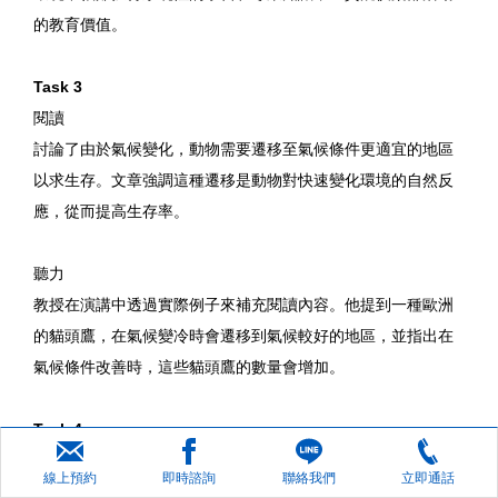
的教育價值。
Task 3
閱讀
討論了由於氣候變化，動物需要遷移至氣候條件更適宜的地區
以求生存。文章強調這種遷移是動物對快速變化環境的自然反
應，從而提高生存率。
聽力
教授在演講中透過實際例子來補充閱讀內容。他提到一種歐洲
的貓頭鷹，在氣候變冷時會遷移到氣候較好的地區，並指出在
氣候條件改善時，這些貓頭鷹的數量會增加。
Task 4
教授講述了現代教育中視訊會議的實施過程及其好處。以兩個
線上預約
即時諮詢
聯絡我們
立即通話
具體案例來說明：第一個案例是學生透過視訊進行問答，這使