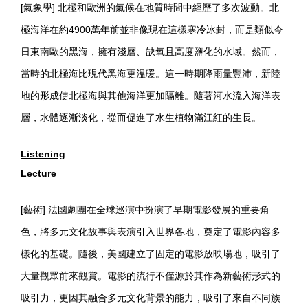
[氣象學] 北極和歐洲的氣候在地質時間中經歷了多次波動。北
極海洋在約4900萬年前並非像現在這樣寒冷冰封，而是類似今
日東南歐的黑海，擁有淺層、缺氧且高度鹽化的水域。然而，
當時的北極海比現代黑海更溫暖。這一時期降雨量豐沛，新陸
地的形成使北極海與其他海洋更加隔離。隨著河水流入海洋表
層，水體逐漸淡化，從而促進了水生植物滿江紅的生長。
Listening
Lecture
[藝術] 法國劇團在全球巡演中扮演了早期電影發展的重要角
色，將多元文化故事與表演引入世界各地，奠定了電影內容多
樣化的基礎。隨後，美國建立了固定的電影放映場地，吸引了
大量觀眾前來觀賞。電影的流行不僅源於其作為新藝術形式的
吸引力，更因其融合多元文化背景的能力，吸引了來自不同族