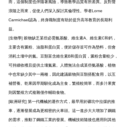
而，這個制度也伴隨著風險，導致教學品質有所差異。反對聲
浪隨之而來，促使人們深入探討其倫理性。學者Lorne
Carmichael認為，終身職制度有助於提升高等教育的長期利
益。
[生物學] 穀物缺乏某些必需氨基酸、維生素A、維生素C和鈣，
主要含有澱粉、油脂和蛋白質，便於儲存並可作為墊料，但會
消耗土壤中的氮。豆類富含維生素B和蛋白質，澱粉含量較少，
可持續收穫且提供土壤氮素。人體無法合成某些氨基酸，植物
中也常缺少其中一兩種，因此建議穀物與豆類搭配食用，以互
補營養。乾果因早期馴化成為主食，繁殖較簡單，而多汁果實
則因繁殖方式複雜僅作輔助食物。
[歐洲研究] 第一代機械的運作方式，最早用於礦坑中拉煤的推
車，逐漸發展成為更精密的火車頭。這一進步大大增加了鋼鐵
的需求，推動了鋼鐵工業的發展。機械技術隨後也應用到其他