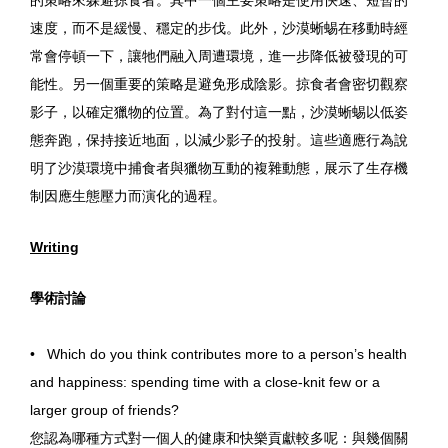
的策略來躲避掠食者。其中一個主要策略是使用快速、短暫的
速度，而不是緩慢、穩定的步伐。此外，沙漠蜥蜴在移動時經
常會停頓一下，讓牠們融入周遭環境，進一步降低被發現的可
能性。另一個重要的策略是避免形成陰影。掠食者會密切觀察
影子，以確定獵物的位置。為了對付這一點，沙漠蜥蜴以低姿
態奔跑，保持接近地面，以減少影子的投射。這些適應行為說
明了沙漠環境中捕食者與獵物互動的複雜動態，展示了生存機
制因應生態壓力而演化的過程。
Writing
學術討論
• Which do you think contributes more to a person’s health
and happiness: spending time with a close-knit few or a
larger group of friends?
您認為哪種方式對一個人的健康和快樂貢獻較多呢：與幾個關