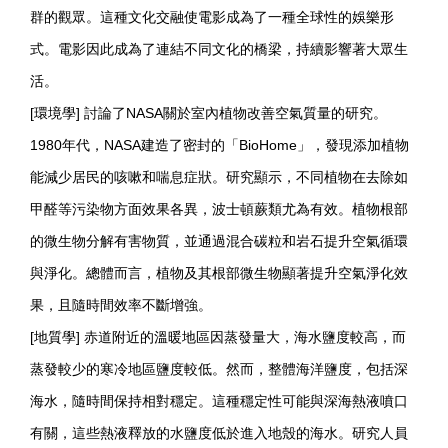
群的觀眾。這種文化交融使電影成為了一種全球性的娛樂形
式。電影因此成為了連結不同文化的橋梁，持續影響著大眾生
活。
[環境學] 討論了NASA關於室內植物改善空氣質量的研究。
1980年代，NASA建造了密封的「BioHome」，發現添加植物
能減少居民的咳嗽和喘息症狀。研究顯示，不同植物在去除如
甲醛等污染物方面效果各異，波士頓蕨類尤為有效。植物根部
的微生物分解有害物質，並通過混合碳粒和岩石提升空氣循環
與淨化。總體而言，植物及其根部微生物顯著提升空氣淨化效
果，且隨時間效率不斷增強。
[地質學] 赤道附近的溫暖地區因蒸發量大，海水鹽度較高，而
蒸發較少的寒冷地區鹽度較低。然而，整體海洋鹽度，包括深
海水，隨時間保持相對穩定。這種穩定性可能與深海熱液噴口
有關，這些熱液釋放的水鹽度低於進入地殼的海水。研究人員