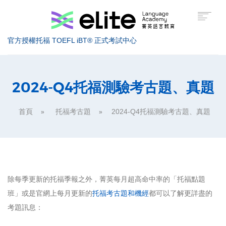
官方授權托福 TOEFL iBT® 正式考試中心
托福考試介紹
2024-Q4托福測驗考古題、真題
托福課程介紹
首頁
托福考古題
2024-Q4托福測驗考古題、真題
托福高分技巧
美國留學
服務據點
除每季更新的托福季報之外，菁英每月超高命中率的「托福點題
關於菁英
班」或是官網上每月更新的
托福考古題和機經
都可以了解更詳盡的
考題訊息：
索取課程資訊