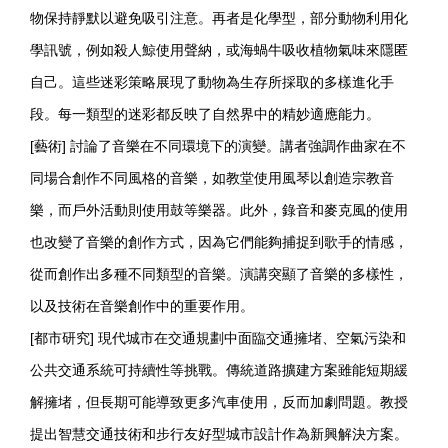
物保持靜默以避免吸引注意。再者是化學型，部分動物利用化
學訊號，例如殺人鯨使用聲納，或海蝸牛吸收植物氣味來隱匿
自己。這些迷彩策略展現了動物為生存所採取的多樣進化手
段。每一類型的迷彩都反映了自然界中的精妙適應能力。
[藝術] 討論了音樂在不同環境下的演變。講者強調作曲家在不
同場合創作不同風格的音樂，如教堂使用風琴以創造宗教音
樂，而戶外活動則使用鼓等樂器。此外，錄音和麥克風的使用
也改變了音樂的創作方式，因為它們能夠捕捉到歌手的情感，
從而創作出多種不同類型的音樂。演講突顯了音樂的多樣性，
以及技術在音樂創作中的重要作用。
[都市研究] 現代城市在交通規劃中面臨交通擁堵、空氣污染和
公共交通系統可持續性等挑戰。傳統道路擴建方案雖能短期緩
解擁堵，但長期可能導致更多汽車使用，反而加劇問題。教授
提出智慧交通技術和步行友好型城市設計作為新興解決方案。