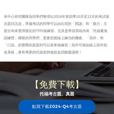
本中心研究團隊為同學們整理出2024年第四季10月至12月的考試場
次題目訊息，準備考試的同學可以由出現的「閱讀」和「聽力」主
題分布來選擇接近的TPO做練習。尤其是學員系統內有「托福魔鬼
訓練營」權限的同學們，更要把握線上練功的機會。「寫作」和
「口說」的實際的真題則可以拿來做練習；寫作可藉由線上寫作批
改系統，會有專業的托福老師做批改回饋建議唷！
【免費下載】
托福考古題、真題
點我下載2024-Q4考古題