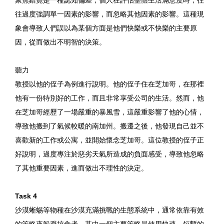
聚焦錯覺是一種認知偏差，個人在評估整體生活滿意度時，往
往過度強調單一因素的影響，而忽略其他因素的影響。這種現
象會導致人們誤以為某個方面是他們快樂或不快樂的主要原
因，從而做出不明智的決策。
聽力
教授以他的侄子為例進行說明。他的侄子住在芝加哥，在那裡
他有一份特別好的工作，而且非常享受公司的生活。然而，他
在芝加哥經歷了一場嚴重的暴風雪，這嚴重影響了他的心情，
導致他搬到了氣候較暖的南加州。搬遷之後，他發現自己並不
喜歡新的工作或公寓，並開始懷念芝加哥。這位教授的侄子正
好說明，過度專注於惡劣天氣所造成的負面感受，導致他忽略
了其他重要因素，進而做出不理性的決定。
Task 4
沙漠蜥蜴等物種在沙漠充滿挑戰的生態系統中，通常依靠有效