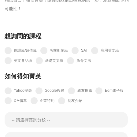
相信自己！相信菁英！陪你勇敢踏出挑戰的第一步，創造屬於你的
可能性！
想詢問的課程
保證班/超值班
考前衝刺班
SAT
商用英文班
英文會話班
基礎英文班
魚骨文法
如何得知菁英
Yahoo搜尋
Google搜尋
親友推薦
Edm電子報
DM傳單
企業特約
朋友介紹