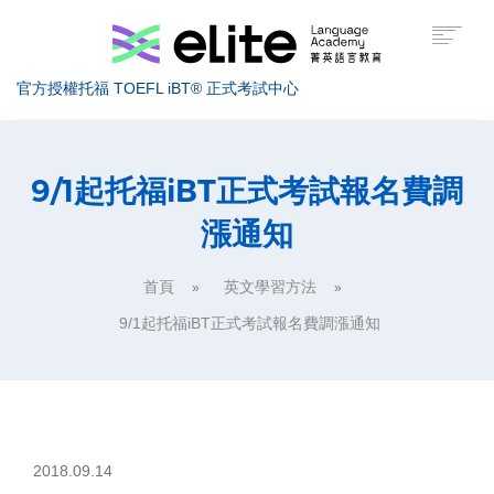
官方授權托福 TOEFL iBT® 正式考試中心
托福考試介紹
9/1起托福iBT正式考試報名費調
漲通知
托福課程介紹
托福高分技巧
首頁
英文學習方法
美國留學
9/1起托福iBT正式考試報名費調漲通知
服務據點
關於菁英
索取課程資訊
2018.09.14