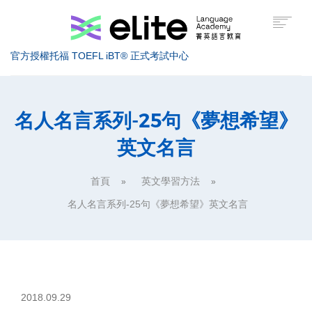
官方授權托福 TOEFL iBT® 正式考試中心
托福考試介紹
名人名言系列-25句《夢想希望》
英文名言
托福課程介紹
托福高分技巧
首頁
英文學習方法
美國留學
名人名言系列-25句《夢想希望》英文名言
服務據點
關於菁英
索取課程資訊
2018.09.29