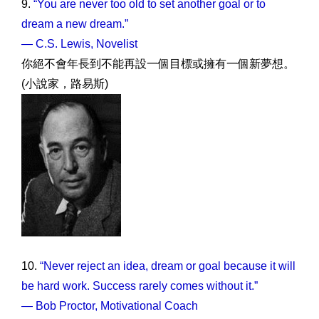
9.
“You are never too old to set another goal or to
dream a new dream.”
— C.S. Lewis, Novelist
你絕不會年長到不能再設一個目標或擁有一個新夢想。
(小說家，路易斯)
10.
“Never reject an idea, dream or goal because it will
be hard work. Success rarely comes without it.”
— Bob Proctor, Motivational Coach