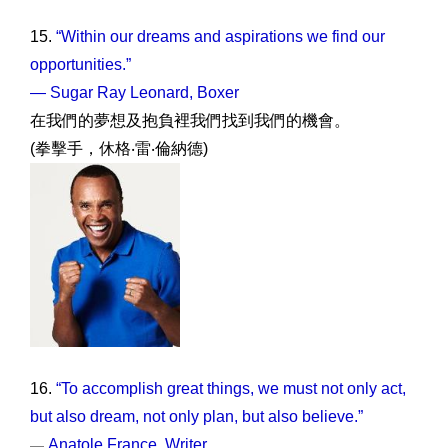
15.
“Within our dreams and aspirations we find our
opportunities.”
— Sugar Ray Leonard, Boxer
在我們的夢想及抱負裡我們找到我們的機會。
(拳擊手，休格‧雷‧倫納德)
16.
“To accomplish great things, we must not only act,
but also dream, not only plan, but also believe.”
Anatole France, Writer
—