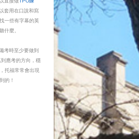
以直接做
TPO練
以套用在口說和寫
網找一些有字幕的英
聽什麼。
備考時至少要做到
抓到應考的方向，穩
作，托福常常會出現
到的！