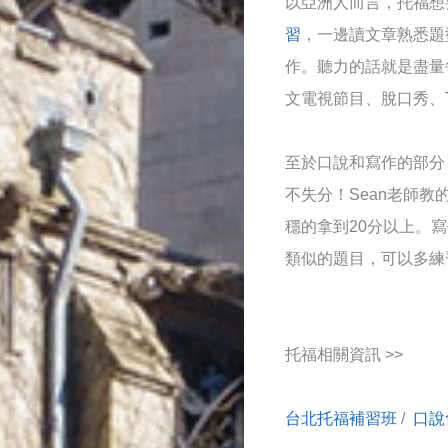
以亞洲人而言，托福想
習
，一邊讀文章熟悉題
作。聽力的話就是盡量
文電視節目、脫口秀、
至於口說和寫作的部分
不失分！Sean老師
穩的拿到20分以上。
類似的題目，可以多練
托福相關資訊 >>
台北托福補習班
/
口說