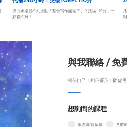
你
托福240小時！突破TOEFL 110分
指
聽力永遠捉不到重點？整合寫作無從下手？托福110分，一
托
點都不難！
制
與我聯絡 / 
相信自己！相信菁英！陪你勇
想詢問的課程
保證班/超值班
考前