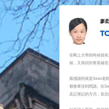
廖柔
TO
在剛上大學的時候就有
候，又再回到菁英補習
最感謝的就是Sean老
都會牽涉到閱讀。在S
及記筆記的方式，並且