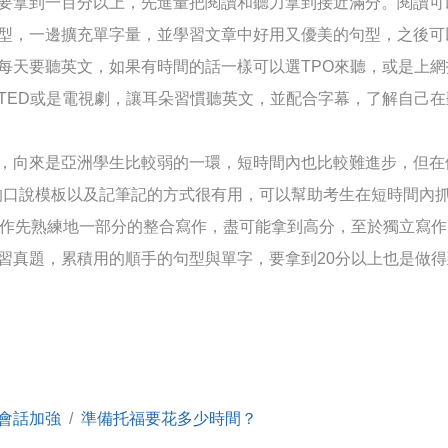
要拿到一百分以上，先進量把閱讀和聽力拿到接近滿分。閱讀可
型，一邊擴充單字量，並學習文章中好用又優美的句型，之後可
每天要聽英文，如果有時間的話一樣可以選TPO來聽，或是上
TED或是電視劇，讓耳朵習慣聽英文，並配合字幕，了解自己在
，向來是亞洲學生比較弱的一環，短時間內也比較難進步，但在
教的口說模板以及記筆記的方式很有用，可以幫助考生在短時間內
寫作先熟練地一部分的整合寫作，盡可能拿到高分，至於獨立寫
習真題，累積用的順手的句型與單字，要拿到20分以上也是做得
會話加強
/
準備托福要花多少時間？